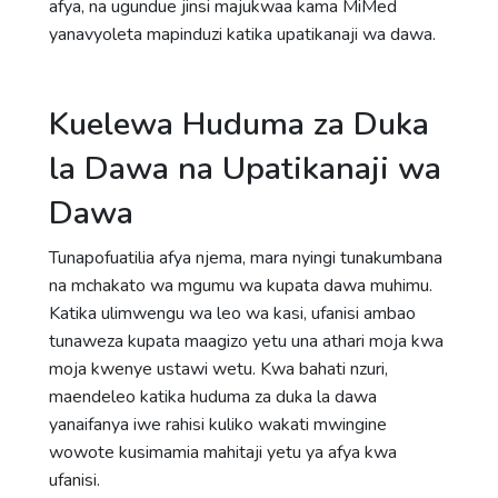
afya, na ugundue jinsi majukwaa kama MiMed
yanavyoleta mapinduzi katika upatikanaji wa dawa.
Kuelewa Huduma za Duka
la Dawa na Upatikanaji wa
Dawa
Tunapofuatilia afya njema, mara nyingi tunakumbana
na mchakato wa mgumu wa kupata dawa muhimu.
Katika ulimwengu wa leo wa kasi, ufanisi ambao
tunaweza kupata maagizo yetu una athari moja kwa
moja kwenye ustawi wetu. Kwa bahati nzuri,
maendeleo katika huduma za duka la dawa
yanaifanya iwe rahisi kuliko wakati mwingine
wowote kusimamia mahitaji yetu ya afya kwa
ufanisi.