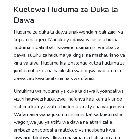
Kuelewa Huduma za Duka la
Dawa
Huduma za duka la dawa zinakwenda mbali zaidi ya
kujaza maagizo. Maduka ya dawa ya kisasa hutoa
huduma mbalimbali, ikiwemo usimamizi wa tiba za
dawa, suluhu za huduma ya kinga, na mashauriano ya
kina ya afya. Huduma hizi zinalenga kutoa huduma za
jumla ambazo zina hakikisha wagonjwa wanatumia
dawa zao kwa usalama na kwa ufanisi.
Umuhimu wa huduma ya duka la dawa iliyoandaliwa
vizuri hauwezi kupuuzwa; inafanya kazi kama kiungo
muhimu kati ya watoa huduma za afya na wagonjwa.
Wafamasia wana jukumu muhimu katika kuelimisha
wagonjwa juu ya utiifu wa dawa na athari zake,
ambazo zinaboresha matokeo ya matibabu kwa
kiwango kikubwa. Ikiwa unasimamia hali sugu ama