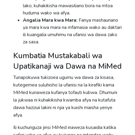
lako, kuhakikisha mawasiliano bora na mtoa
huduma wako wa afya.
Angalia Mara kwa Mara:
Fanya mashauriano
ya mara kwa mara na mfamasia wako au daktari
ili kuangalia umuhimu na ufanisi wa dawa zako
za sasa.
Kumbatia Mustakabali wa
Upatikanaji wa Dawa na MiMed
Tunapokuwa tukizoea ugumu wa dawa za kisasa,
kutegemea suluhisho la ufanisi na la kirafiki kama
MiMed kunaweza kufanya tofauti kubwa. Dhumuni
la jukwaa ni kuhakikisha kwamba afya na kutafuta
dawa hazizuii lakini ni njia ya kuishi maisha yenye
afya.
Ili kuchunguza jinsi MiMed inaweza kusaidia katika
safari yako ya afya au kujiunga na mtandao wetu