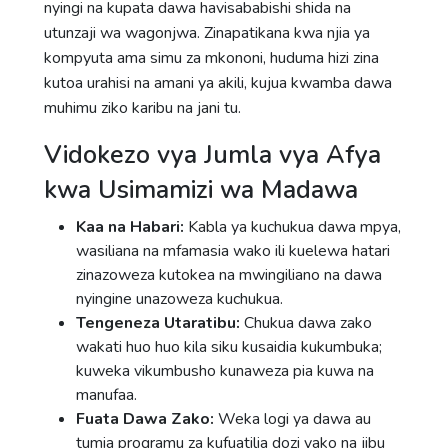
nyingi na kupata dawa havisababishi shida na
utunzaji wa wagonjwa. Zinapatikana kwa njia ya
kompyuta ama simu za mkononi, huduma hizi zina
kutoa urahisi na amani ya akili, kujua kwamba dawa
muhimu ziko karibu na jani tu.
Vidokezo vya Jumla vya Afya
kwa Usimamizi wa Madawa
Kaa na Habari:
Kabla ya kuchukua dawa mpya,
wasiliana na mfamasia wako ili kuelewa hatari
zinazoweza kutokea na mwingiliano na dawa
nyingine unazoweza kuchukua.
Tengeneza Utaratibu:
Chukua dawa zako
wakati huo huo kila siku kusaidia kukumbuka;
kuweka vikumbusho kunaweza pia kuwa na
manufaa.
Fuata Dawa Zako:
Weka logi ya dawa au
tumia programu za kufuatilia dozi yako na jibu