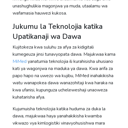
unashughulikia magonjwa ya muda, utaalamu wa
wafamasia hauwezi kukosa.
Jukumu la Teknolojia katika
Upatikanaji wa Dawa
Kujitokeza kwa suluhu za afya za kidigitali
kumegeuza jinsi tunavyopata dawa. Majukwaa kama
MiMed
yanatumia teknolojia ili kurahisisha uhusiano
kati ya wagonjwa na maduka ya dawa. Kwa arifa za
papo hapo na uwezo wa kujibu, MiMed inahakikisha
watu wanapokea dawa wanazohitaji kwa haraka na
kwa ufanisi, kupunguza ucheleweshaji unaoweza
kuhatarisha afya.
Kujumuisha teknolojia katika huduma za duka la
dawa, majukwaa haya yanahakikisha kwamba
vikwazo vya kimlogistiki vinavyohusishwa mara