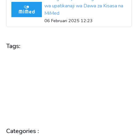
wa upatikanaji wa Dawa za Kisasa na
MiMed
06 Februari 2025 12:23
Tags:
AFYA
DAWA
DUKA LA DAWA
HUDUMA ZA AFYA
HUDUMA ZA DAWA
MADAWA
MADUKA YA DAWA
MIMED
MIONGOZO YA FAMASIA
PHARMACY
SULUHISHO LA AFYA
SULUHISHO ZA AFYA
TEKNOLOJIA
TEKNOLOJIA YA AFYA
UBUNIFU WA MADUKA
UFIKIAJI WA DAWA
UPATIKANAJI WA DAWA
UPATIKANAJI WA MADAWA
USIMAMIZI WA DAWA
VIDOKEZO VYA AFYA
Categories :