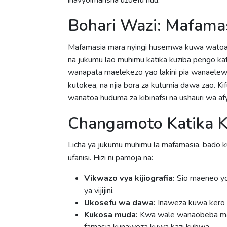
Bohari Wazi: Mafama
Mafamasia mara nyingi husemwa kuwa watoa 
na jukumu lao muhimu katika kuziba pengo k
wanapata maelekezo yao lakini pia wanaele
kutokea, na njia bora za kutumia dawa zao. K
wanatoa huduma za kibinafsi na ushauri wa af
Changamoto Katika 
Licha ya jukumu muhimu la mafamasia, bado 
ufanisi. Hizi ni pamoja na:
Vikwazo vya kijiografia:
Sio maeneo yot
ya vijijini.
Ukosefu wa dawa:
Inaweza kuwa kero k
Kukosa muda:
Kwa wale wanaobeba maj
famasia kunaweza kuwa kazi kubwa.