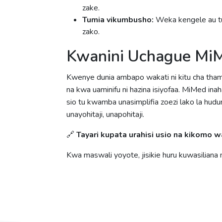
zake.
Tumia vikumbusho:
Weka kengele au t
zako.
Kwanini Uchague Mi
Kwenye dunia ambapo wakati ni kitu cha tha
na kwa uaminifu ni hazina isiyofaa. MiMed in
sio tu kwamba unasimplifia zoezi lako la hud
unayohitaji, unapohitaji.
🔗
Tayari kupata urahisi usio na kikomo 
Kwa maswali yoyote, jisikie huru kuwasiliana 