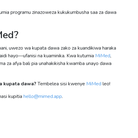
umia programu zinazoweza kukukumbusha saa za dawa
Med?
mani, uwezo wa kupata dawa zako za kuandikiwa haraka
ahaidi hayo—ufanisi na kuaminika. Kwa kutumia
MiMed
,
uma za afya bali pia unahakikisha kwamba unayo dawa
wa kupata dawa?
Tembelea sisi kwenye
MiMed
leo!
nasi kupitia
hello@mimed.app
.