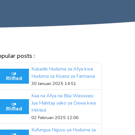
pular posts :
Kubadili Huduma za Afya kwa
Huduma za Kisasa za Farmasia
30 Januari 2025 14:51
Kaa na Afya na Bila Wasiwasi:
Jua Mahitaji yako ya Dawa kwa
MiMed
02 Februari 2025 12:06
Kufungua Nguvu ya Huduma za