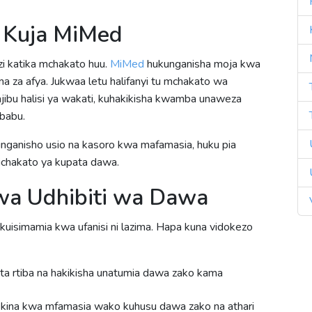
: Kuja MiMed
zi katika mchakato huu.
MiMed
hukunganisha moja kwa
 za afya. Jukwaa letu halifanyi tu mchakato wa
majibu halisi ya wakati, kuhakikisha kwamba unaweza
ababu.
anisho usio na kasoro kwa mafamasia, huku pia
michakato ya kupata dawa.
wa Udhibiti wa Dawa
kuisimamia kwa ufanisi ni lazima. Hapa kuna vidokezo
ta rtiba na hakikisha unatumia dawa zako kama
 kina kwa mfamasia wako kuhusu dawa zako na athari