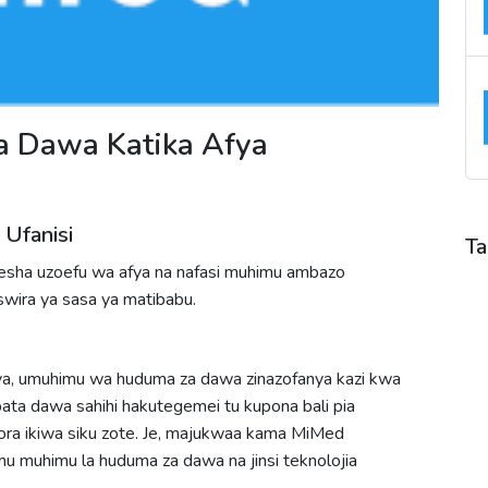
 Dawa Katika Afya
Ufanisi
Ta
oresha uzoefu wa afya na nafasi muhimu ambazo
A
wira ya sasa ya matibabu.
H
M
M
fya, umuhimu wa huduma za dawa zinazofanya kazi kwa
S
upata dawa sahihi hakutegemei tu kupona bali pia
T
ora ikiwa siku zote. Je, majukwaa kama MiMed
U
umu muhimu la huduma za dawa na jinsi teknolojia
U