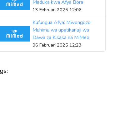
Maduka kwa Afya Bora
13 Februari 2025 12:06
Kufungua Afya: Mwongozo
Muhimu wa upatikanaji wa
Dawa za Kisasa na MiMed
06 Februari 2025 12:23
gs:
FYA
DAWA
DUKA LA DAWA
UDUMA ZA AFYA
HUDUMA ZA DAWA
MADAWA
ADUKA YA DAWA
MIMED
IONGOZO YA FAMASIA
PHARMACY
ULUHISHO LA AFYA
SULUHISHO ZA AFYA
EKNOLOJIA
TEKNOLOJIA YA AFYA
BUNIFU WA MADUKA
UFIKIAJI WA DAWA
PATIKANAJI WA DAWA
UPATIKANAJI WA MADAWA