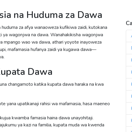
U
sia na Huduma za Dawa
Ca
huduma za afya wanaoweza kufikiwa zaidi, kutokana
ati ya wagonjwa na dawa. Wanahakikisha wagonjwa
wa mpango wao wa dawa, athari yoyote inayoweza
ifupi, mafamasia hufanya zaidi ya kugawa dawa—
ya.
Kupata Dawa
kuna changamoto katika kupata dawa haraka na kwa
e yana upatikanaji rahisi wa mafamasia, hasa maeneo
ujua kwamba famasia haina dawa unayohitaji.
ukumu ya kazi na familia, kupata muda wa kwenda