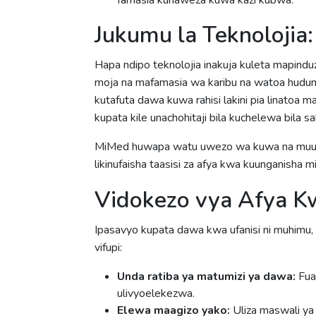
Jukumu la Teknolojia
Hapa ndipo teknolojia inakuja kuleta mapindu
moja na mafamasia wa karibu na watoa huduma
kutafuta dawa kuwa rahisi lakini pia linatoa 
kupata kile unachohitaji bila kuchelewa bila s
MiMed huwapa watu uwezo wa kuwa na muung
likinufaisha taasisi za afya kwa kuunganisha 
Vidokezo vya Afya K
Ipasavyo kupata dawa kwa ufanisi ni muhimu, 
vifupi:
Unda ratiba ya matumizi ya dawa:
Fua
ulivyoelekezwa.
Elewa maagizo yako:
Uliza maswali ya