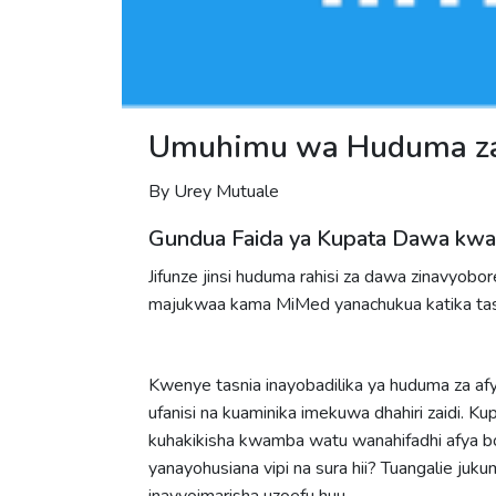
Umuhimu wa Huduma za
By Urey Mutuale
Gundua Faida ya Kupata Dawa kwa 
Jifunze jinsi huduma rahisi za dawa zinavyob
majukwaa kama MiMed yanachukua katika tas
Kwenye tasnia inayobadilika ya huduma za a
ufanisi na kuaminika imekuwa dhahiri zaidi. K
kuhakikisha kwamba watu wanahifadhi afya b
yanayohusiana vipi na sura hii? Tuangalie juk
inavyoimarisha uzoefu huu.