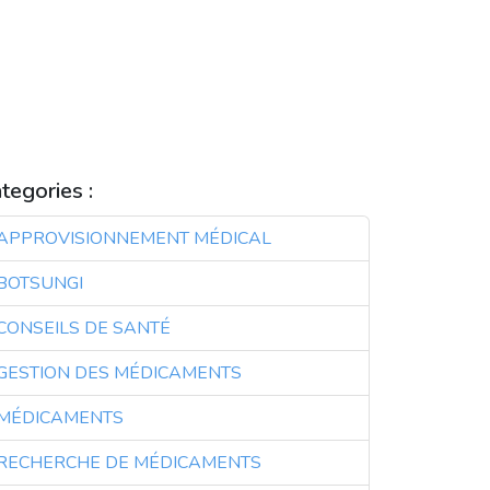
ERVICES PHARMACEUTIQUES
OLUTIONS DE SANTÉ
OLUTIONS DE SOINS DE SANTÉ
OURCING DE MÉDICAMENTS
TECHNOLOGIE
ECHNOLOGIE SANTÉ
tegories :
APPROVISIONNEMENT MÉDICAL
3
BOTSUNGI
3
CONSEILS DE SANTÉ
3
GESTION DES MÉDICAMENTS
3
MÉDICAMENTS
3
RECHERCHE DE MÉDICAMENTS
3