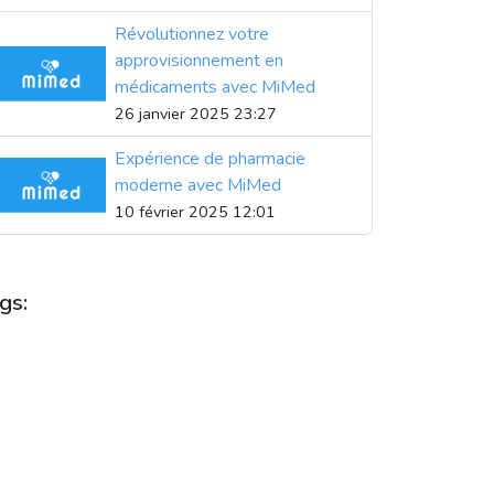
Révolutionnez votre
approvisionnement en
médicaments avec MiMed
26 janvier 2025 23:27
Expérience de pharmacie
moderne avec MiMed
10 février 2025 12:01
gs:
CCÈS AUX MÉDICAMENTS
PPROVISIONNEMENT EN MÉDICAMENTS
AFUNDUMBA
BOTSUNGI
CONSEILS DE SANTÉ
ONSEILS PHARMACIE
NNOVATION PHARMACEUTIQUE
KUBEKA
MIMED
HARMACIE
PHARMACIES
SANTE
SANTÉ