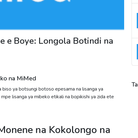
e Boye: Longola Botindi na
beko na MiMed
Ta
biso ya botsungi botoso epesama na lisanga ya
A
 mpe lisanga ya mibeko etikali na bopikishi ya zida ete
A
B
C
I
Monene na Kokolongo na
P