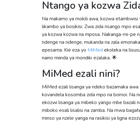
Ntango ya kozwa Zid
Na makamo ya mokili awa, kozwa etambwisi y
likambo ya bosikisi. Zwa zida nsango mpo esal
ya kozwa kozwa na mposa. Nakanga-mi-pe na
ndenge na ndenge, mukanda na zala emona
epesama. Kie eza yo
MiMed
ekoleka na lisus
naino miinda ya mondiki ezalaka. 🌟
MiMed ezali nini?
MiMed ezali lisanga ya ndeko bazamaka awa m
kovandela kosomba zida mpo na bomoi. Na n
ekozwi lisanga ya mibeko yango mbe bazali
miboko esali lisalisi na zamba. Na mwa bag
minso ya nzele yanga na rasikisi ya ligna ezoz