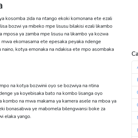
a
S
S
S
a kosomba zida na ntango ekoki komonana ete ezali
S
isa bozwi ya mibeko mpe lisusu bilakisi ezali likambo
T
 mposa ya zamba mpe lisusu na likambo ya kozwa
ka mwa ekomasama ete epesaka peyaka ndenge
u naino, kotya emonaka na ndakisa ete mpo asombaka
Ca
po na kotya bozwinii oyo se bozwiya na ntina
denge ya koyebisaka bato na kombo lisanga oyo
 na kombo na mwa makama ya kamera asele na mboa ya
ateki bonasabwa ye mabomela bilengwansi boke za
wi elaka yango.