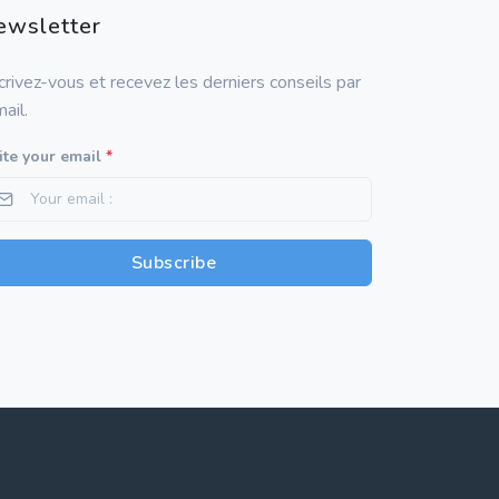
ewsletter
crivez-vous et recevez les derniers conseils par
ail.
te your email
*