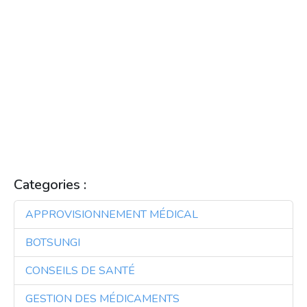
ACCÈS AUX MÉDICAMENTS
APPROVISIONNEMENT EN MÉDICAMENTS
BAFUNDUMBA
BOTSUNGI
CONSEILS DE SANTÉ
CONSEILS PHARMACIE
INNOVATION PHARMACEUTIQUE
KUBEKA
MIMED
PHARMACIE
PHARMACIES
SANTE
SANTÉ
SERVICES PHARMACEUTIQUES
SOLUTIONS DE SANTÉ
SOLUTIONS DE SOINS DE SANTÉ
SOURCING DE MÉDICAMENTS
TECHNOLOGIE
TECHNOLOGIE SANTÉ
Categories :
APPROVISIONNEMENT MÉDICAL
3
BOTSUNGI
3
CONSEILS DE SANTÉ
3
GESTION DES MÉDICAMENTS
3